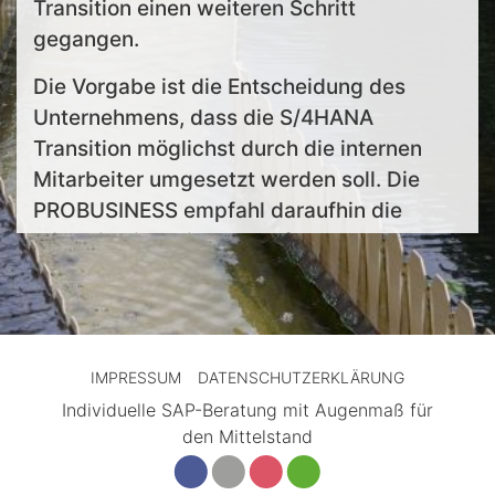
Transition einen weiteren Schritt
gegangen.
Die Vorgabe ist die Entscheidung des
Unternehmens, dass die S/4HANA
Transition möglichst durch die internen
Mitarbeiter umgesetzt werden soll. Die
PROBUSINESS empfahl daraufhin die
Migration in kleinen nachfolgenden
Schritten. Die Vorteile liegen auf der Hand:
die Komplexität des Projekts wird
entzerrt
IMPRESSUM
DATENSCHUTZERKLÄRUNG
weniger Konflikte mit dem
Individuelle SAP-Beratung mit Augenmaß für
Tagesgeschäft für die internen
den Mittelstand
Mitarbeiter
besserer Know How-Aufbau für die